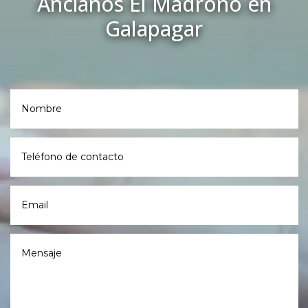
Ancianos El Madroño en
Galapagar