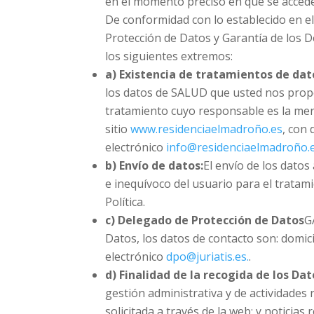
en el momento preciso en que se accede 
De conformidad con lo establecido en e
Protección de Datos y Garantía de los 
los siguientes extremos:
a) Existencia de tratamientos de dat
los datos de SALUD que usted nos propo
tratamiento cuyo responsable es la merc
sitio
www.residenciaelmadroño.es
, con 
electrónico
info@residenciaelmadroño.
b) Envío de datos:
El envío de los datos
e inequívoco del usuario para el tratam
Política.
c) Delegado de Protección de Datos
G
Datos, los datos de contacto son: domic
electrónico
dpo@juriatis.es.
.
d) Finalidad de la recogida de los Dat
gestión administrativa y de actividades 
solicitada a través de la web; y noticias