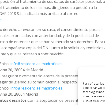
posición al tratamiento de sus datos de carácter personal, a
 tratamiento de los mismos, dirigiendo su petición a la
GAR 2018 S.L., indicada más arriba o al correo
s.
u derecho a revocar, en su caso, el consentimiento para el
nales expresados con anterioridad, y de la posibilidad de
caso de entender que se han vulnerado sus derechos. Para 
á acompañarse copia del DNI junto a la solicitud y remitirlos 
nte y que se reiteran a continuación:
rónico:
info@residenciaelmadroño.es
avina 20, 28004 de Madrid.
 pregunta o comentario acerca de la presente Política de
egar dirigiendo su comunicación al respecto a:
Para ofrecer las
rónico:
info@residenciaelmadroño.es
almacenar y/o ac
tecnologías nos
ravina 20, 28004 Madrid
identificaciones 
ntos descritos.
Con la aceptación de presente política de
afectar negativa