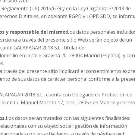
al sitio Web.
l Reglamento (UE) 2016/679 y en la Ley Orgánica 3/2018 de
Derechos Digitales, en adelante RGPD y LOPDGDD, se inform
os y responsable del mismo:
Los datos personales incluido
rciona a través del presente sitio Web serán objeto de un
antil GALAPAGAR 2018 S.L., titular del
domicilio en la calle Gravina 20, 28004 Madrid (España), y co
es
.
 a través del presente sitio implicará el consentimiento expr
iento de sus datos de carácter personal conforme a la prese
ALAPAGAR 2018 S.L., cuenta con Delegado de Protección de
ilio en C/. Manuel Maroto 17, local, 28053 de Madrid y corre
os.
Los datos serán tratados con las siguientes finalidades:
relacionadas con su objeto social; gestión de información
 relacionadas con las actividades, a través de páginas web,