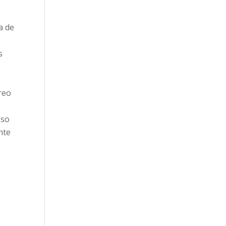
a de
s
rreo
eso
nte
o