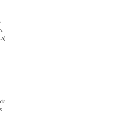
e
o.
.a)
r
 de
s